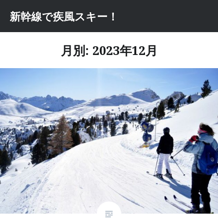
コ
新幹線で疾風スキー！
ン
テ
ン
月別: 2023年12月
ツ
へ
ス
キ
ッ
プ