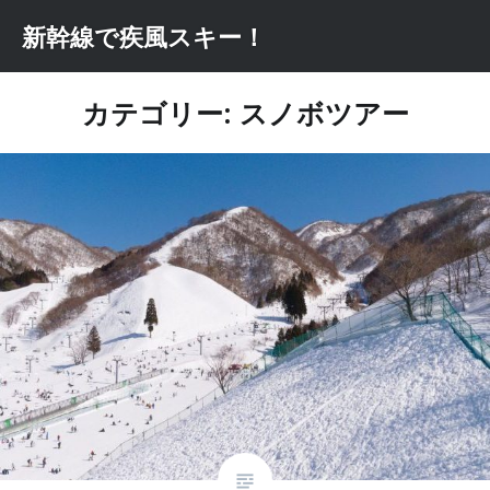
コ
新幹線で疾風スキー！
ン
テ
ン
カテゴリー: スノボツアー
ツ
へ
ス
キ
ッ
プ