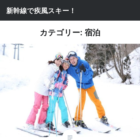
コ
新幹線で疾風スキー！
ン
テ
ン
カテゴリー: 宿泊
ツ
へ
ス
キ
ッ
プ